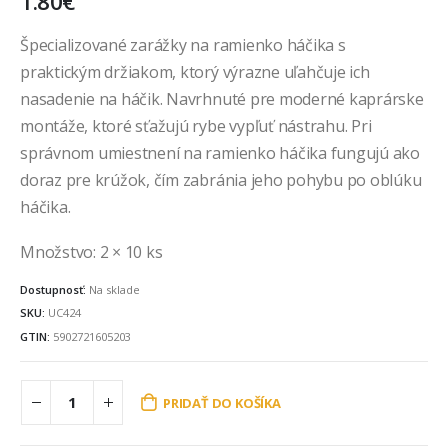
1.80
€
Špecializované zarážky na ramienko háčika s
praktickým držiakom, ktorý výrazne uľahčuje ich
nasadenie na háčik. Navrhnuté pre moderné kaprárske
montáže, ktoré sťažujú rybe vypľuť nástrahu. Pri
správnom umiestnení na ramienko háčika fungujú ako
doraz pre krúžok, čím zabránia jeho pohybu po oblúku
háčika.
Množstvo: 2 × 10 ks
Dostupnosť:
Na sklade
SKU:
UC424
GTIN:
5902721605203
PRIDAŤ DO KOŠÍKA