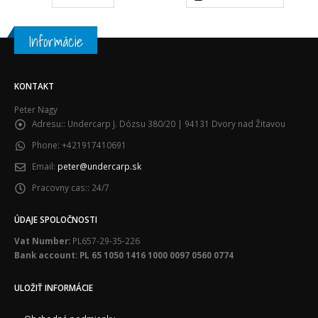
Informácie
KONTAKT
Peter Nagy
Adresu::
Undercarp J. Dózsu 380/20 | 94131 Dvory nad Žitavou
Phone:
+421917410691
Email:
peter@undercarp.sk
Pracovny cas::
24/7
ÚDAJE SPOLOČNOSTI
Vat Number:
PL657-29-35-226
Bank account: PL 65 1050 1416 1000 0097 0560 0774
ULOŽIŤ INFORMÁCIE