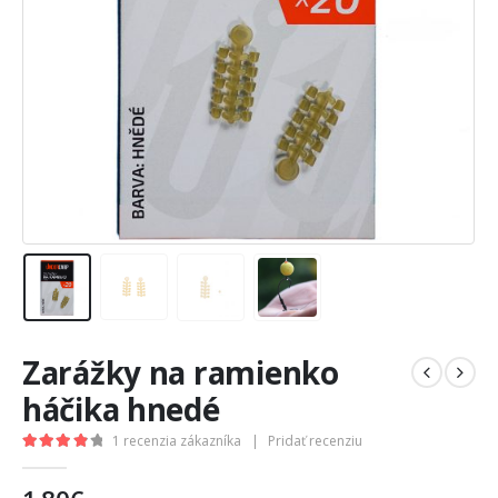
Zarážky na ramienko
háčika hnedé
1
recenzia zákazníka
|
Pridať recenziu
4.00
out of 5