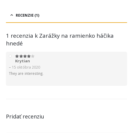
RECENZIE (1)
1 recenzia k
Zarážky na ramienko háčika
hnedé
Krytian
4
z 5
–
15 októbra 2020
They are interesting.
Pridať recenziu