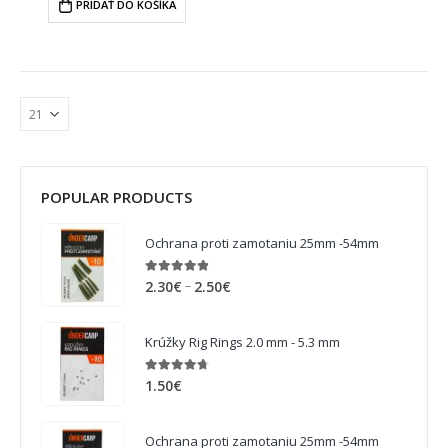
PRIDAŤ DO KOŠÍKA
POPULAR PRODUCTS
Ochrana proti zamotaniu 25mm -54mm
4.75
out of 5
–
2.30
€
2.50
€
Krúžky Rig Rings 2.0 mm - 5.3 mm
4.63
out of 5
1.50
€
Ochrana proti zamotaniu 25mm -54mm