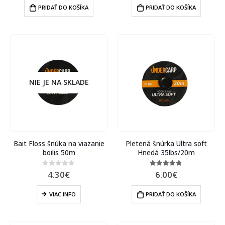
PRIDAŤ DO KOŠÍKA
PRIDAŤ DO KOŠÍKA
NIE JE NA SKLADE
Bait Floss šnúka na viazanie
Pletená šnúrka Ultra soft
boilis 50m
Hnedá 35lbs/20m
4.30
€
6.00
€
0
out of 5
4.80
out of 5
VIAC INFO
PRIDAŤ DO KOŠÍKA