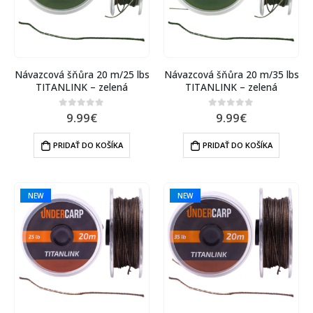
Návazcová šňůra 20 m/25 lbs
Návazcová šňůra 20 m/35 lbs
TITANLINK – zelená
TITANLINK – zelená
9.99
€
9.99
€
0
out of 5
0
out of 5
PRIDAŤ DO KOŠÍKA
PRIDAŤ DO KOŠÍKA
NEW
NEW