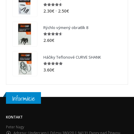
4.50
out of 5
–
2.30
€
2.50
€
Rýchlo výmený obratlík 8
4.50
out of 5
2.60
€
Háčiky Teflonové CURVE SHANK
4.88
out of 5
3.60
€
Informácie
KONTAKT
Peter Nagy
Adresu::
Undercarp J. Dózsu 380/20 | 94131 Dvory nad Žitavou