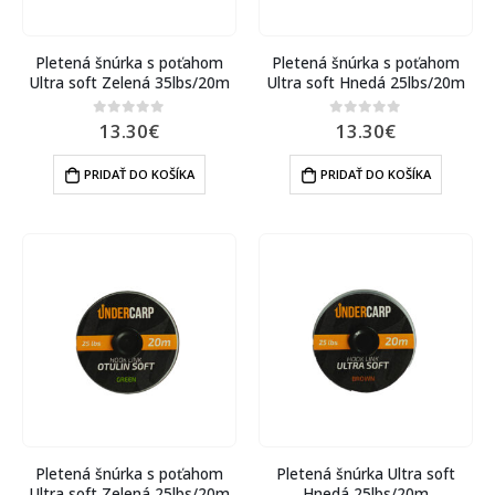
Pletená šnúrka s poťahom
Pletená šnúrka s poťahom
Ultra soft Zelená 35lbs/20m
Ultra soft Hnedá 25lbs/20m
13.30
€
13.30
€
0
out of 5
0
out of 5
PRIDAŤ DO KOŠÍKA
PRIDAŤ DO KOŠÍKA
Pletená šnúrka s poťahom
Pletená šnúrka Ultra soft
Ultra soft Zelená 25lbs/20m
Hnedá 25lbs/20m