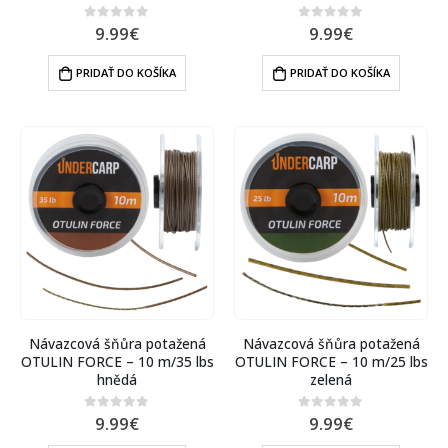
9.99
€
9.99
€
0
out of 5
0
out of 5
PRIDAŤ DO KOŠÍKA
PRIDAŤ DO KOŠÍKA
Návazcová šňůra potažená
Návazcová šňůra potažená
OTULIN FORCE – 10 m/35 lbs
OTULIN FORCE – 10 m/25 lbs
hnědá
zelená
9.99
€
9.99
€
0
out of 5
0
out of 5