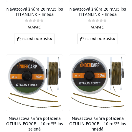
Návazcová šňůra 20 m/25 lbs
Návazcová šňůra 20 m/35 lbs
TITANLINK – hnědá
TITANLINK – hnědá
9.99
€
9.99
€
0
out of 5
0
out of 5
PRIDAŤ DO KOŠÍKA
PRIDAŤ DO KOŠÍKA
Návazcová šňůra potažená
Návazcová šňůra potažená
OTULIN FORCE – 10 m/35 lbs
OTULIN FORCE – 10 m/25 lbs
zelená
hnědá