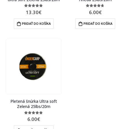
13.30
€
6.00
€
4.75
out of 5
4.60
out of 5
PRIDAŤ DO KOŠÍKA
PRIDAŤ DO KOŠÍKA
Pletená šnúrka Ultra soft
Zelená 25lbs/20m
6.00
€
4.75
out of 5