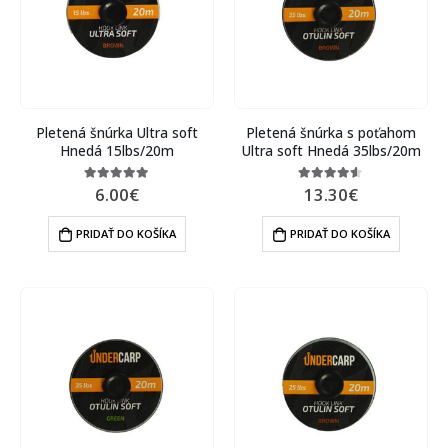
Pletená šnúrka Ultra soft
Pletená šnúrka s poťahom
Hnedá 15lbs/20m
Ultra soft Hnedá 35lbs/20m
6.00
€
13.30
€
5.00
out of 5
4.50
out of 5
PRIDAŤ DO KOŠÍKA
PRIDAŤ DO KOŠÍKA