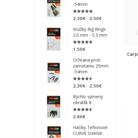
-54mm
4.75
out of 5
–
2.30
€
2.50
€
Krúžky Rig Rings
2.0 mm - 5.3 mm
4.63
out of 5
1.50
€
Carp
Ochrana proti
zamotaniu 25mm
-54mm
4.50
out of 5
–
2.30
€
2.50
€
Rýchlo výmený
obratlík 8
4.50
out of 5
2.60
€
Háčiky Teflonové
CURVE SHANK