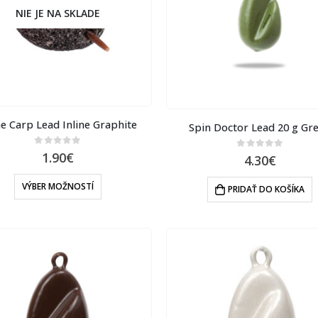
NIE JE NA SKLADE
e Carp Lead Inline Graphite
Spin Doctor Lead 20 g Gr
0
out of 5
1.90
€
0
out of 5
4.30
€
VÝBER MOŽNOSTÍ
PRIDAŤ DO KOŠÍKA