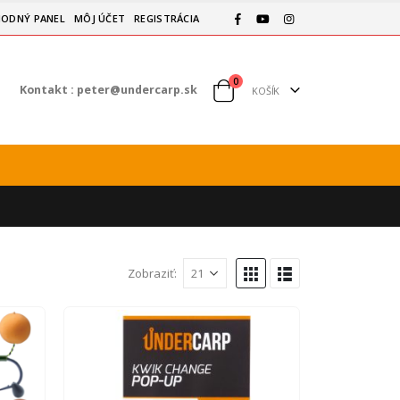
ODNÝ PANEL
MÔJ ÚČET
REGISTRÁCIA
0
Kontakt :
peter@undercarp.sk
KOŠÍK
Zobraziť: