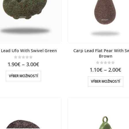
 Lead Ufo With Swivel Green
Carp Lead Flat Pear With S
Brown
0
out of 5
1.90
€
–
3.00
€
0
out of 5
1.10
€
–
2.00
€
VÝBER MOŽNOSTÍ
VÝBER MOŽNOSTÍ