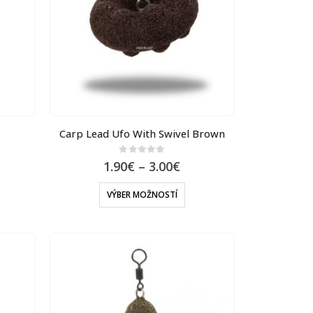
Carp Lead Ufo With Swivel Brown
0
out of 5
1.90
€
–
3.00
€
VÝBER MOŽNOSTÍ