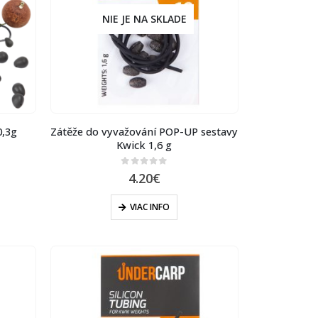
NIE JE NA SKLADE
0,3g
Zátěže do vyvažování POP-UP sestavy
Kwick 1,6 g
0
out of 5
4.20
€
VIAC INFO