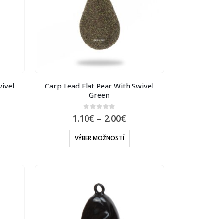
wivel
Carp Lead Flat Pear With Swivel
Green
0
out of 5
1.10
€
–
2.00
€
VÝBER MOŽNOSTÍ