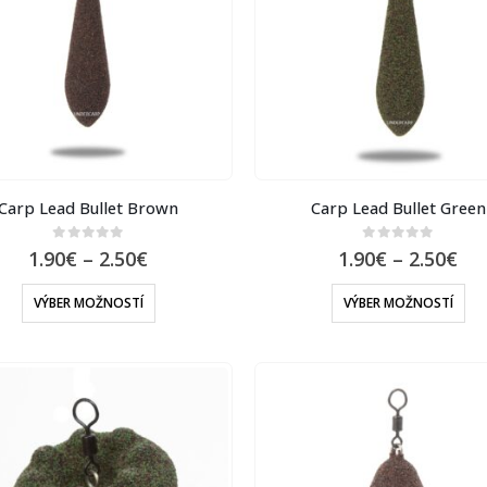
Carp Lead Bullet Brown
Carp Lead Bullet Green
0
out of 5
0
out of 5
1.90
€
–
2.50
€
1.90
€
–
2.50
€
VÝBER MOŽNOSTÍ
VÝBER MOŽNOSTÍ