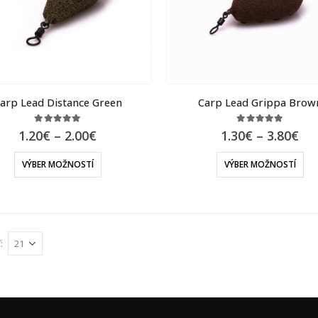
arp Lead Distance Green
Carp Lead Grippa Brow
5.00
out of 5
5.00
out of 5
1.20
€
–
2.00
€
1.30
€
–
3.80
€
VÝBER MOŽNOSTÍ
VÝBER MOŽNOSTÍ
: