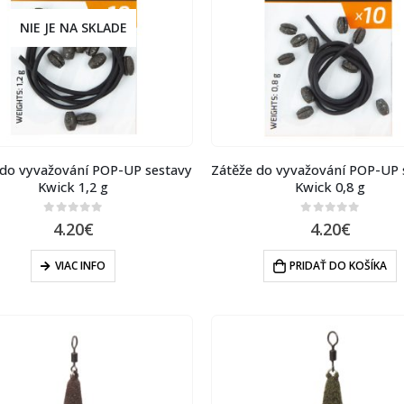
NIE JE NA SKLADE
 do vyvažování POP-UP sestavy
Zátěže do vyvažování POP-UP 
Kwick 1,2 g
Kwick 0,8 g
0
out of 5
0
out of 5
4.20
€
4.20
€
VIAC INFO
PRIDAŤ DO KOŠÍKA