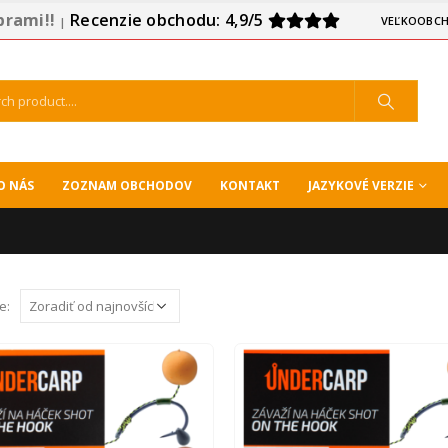
prami!!
Recenzie obchodu: 4,9/5
VEĽKOOBCH
|
O NÁS
ZOZNAM OBCHODOV
KONTAKT
JAZYKOVÉ VERZIE
e: