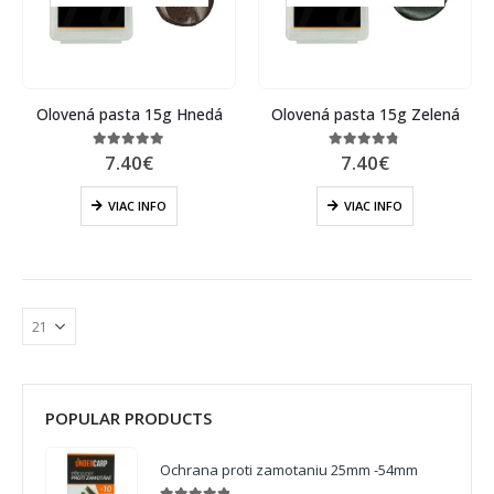
Olovená pasta 15g Hnedá
Olovená pasta 15g Zelená
7.40
€
7.40
€
5.00
out of 5
4.67
out of 5
VIAC INFO
VIAC INFO
POPULAR PRODUCTS
Ochrana proti zamotaniu 25mm -54mm