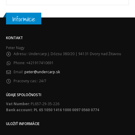
Informácie
KONTAKT
Peter Nagy
Adresu::
Undercarp J. Dózsu 380/20 | 94131 Dvory nad Žitavou
Phone:
+421917410691
Email:
peter@undercarp.sk
Pracovny cas::
24/7
ÚDAJE SPOLOČNOSTI
Vat Number:
PL657-29-35-226
Bank account: PL 65 1050 1416 1000 0097 0560 0774
ULOŽIŤ INFORMÁCIE