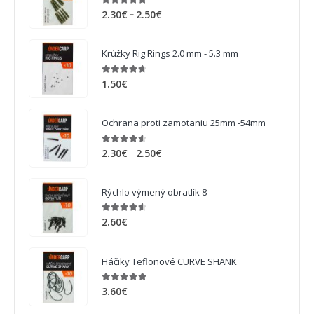
4.75
out of 5
–
2.30
€
2.50
€
Krúžky Rig Rings 2.0 mm - 5.3 mm
4.63
out of 5
1.50
€
Ochrana proti zamotaniu 25mm -54mm
4.50
out of 5
–
2.30
€
2.50
€
Rýchlo výmený obratlík 8
4.50
out of 5
2.60
€
Háčiky Teflonové CURVE SHANK
4.88
out of 5
3.60
€