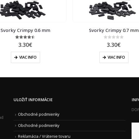
Svorky Crimpy 0.6 mm
Svorky Crimpy 0.7 mm
4.40
out of 5
0
out of 5
3.30
€
3.30
€
VIAC INFO
VIAC INFO
ULOŽIŤ INFORMÁCIE
IN
DOP
Obchodné podmienky
ad
Obchodné podmienky
Reklamácia / Vrátenie tovaru