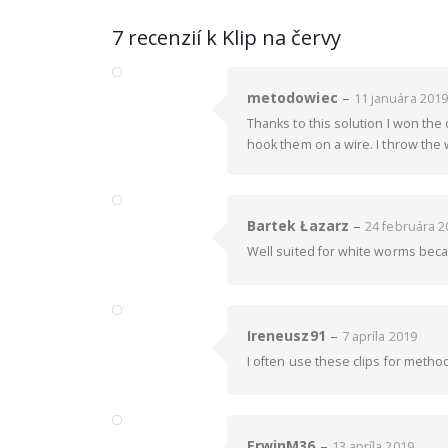
7 recenzií k
Klip na červy
metodowiec
–
11 januára 2019
Thanks to this solution I won the 
hook them on a wire. I throw the w
Bartek Łazarz
–
24 februára 2
Well suited for white worms beca
Ireneusz91
–
7 apríla 2019
I often use these clips for method
ErwinM36
–
13 apríla 2019