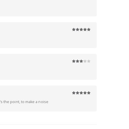
5
z 5
5
z 5
3
z 5
5
z 5
’s the point, to make a noise