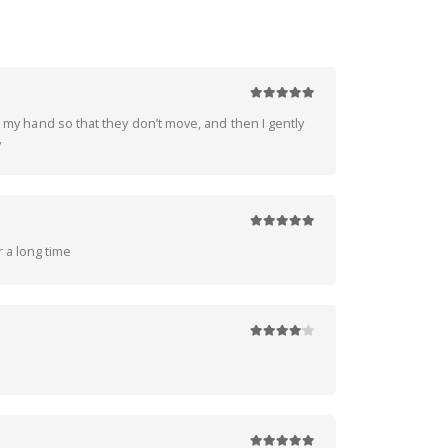
5
z 5
on my hand so that they don’t move, and then I gently
y
5
z 5
 a long time
4
z 5