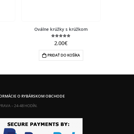
Oválne krúžky s krúžkom
Svor
5.00
out of 5
2.00
€
PRIDAŤ DO KOŠÍKA
FORMÁCIE O RYBÁRSKOM OBCHODE
RAVA – 24-48 HODÍN.