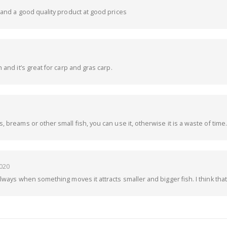
 and a good quality product at good prices
 and it’s great for carp and gras carp.
 breams or other small fish, you can use it, otherwise it is a waste of time.
020
lways when something moves it attracts smaller and bigger fish. I think that