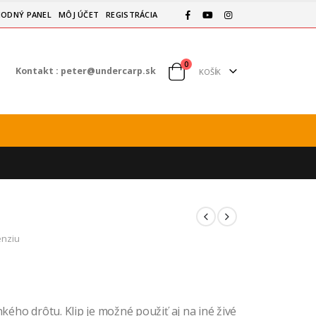
ODNÝ PANEL
MÔJ ÚČET
REGISTRÁCIA
0
Kontakt :
peter@undercarp.sk
KOŠÍK
enziu
nkého drôtu. Klip je možné použiť aj na iné živé