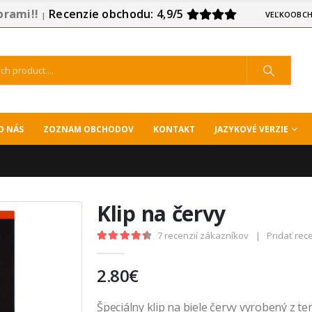
prami!!
Recenzie obchodu: 4,9/5
VEĽKOOBCH
|
O NÁS
ZOZNAM OBCHODOV
KONTAKT
JAZYKOVÉ VERZIE
Klip na červy
7
recenzií zákazníkov
|
Pridať rec
4.57
out of 5
2.80
€
Špeciálny klip na biele červy vyrobený z te