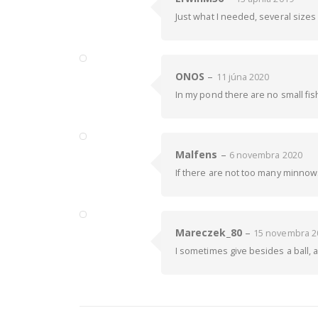
Just what I needed, several sizes
ONOS
–
11 júna 2020
In my pond there are no small fish
Malfens
–
6 novembra 2020
If there are not too many minnows,
Mareczek_80
–
15 novembra 2
I sometimes give besides a ball, a