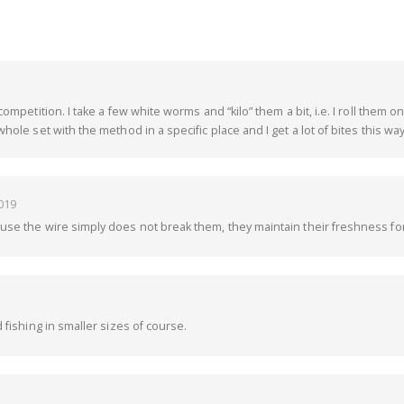
competition. I take a few white worms and “kilo” them a bit, i.e. I roll them 
hole set with the method in a specific place and I get a lot of bites this wa
019
use the wire simply does not break them, they maintain their freshness for
 fishing in smaller sizes of course.