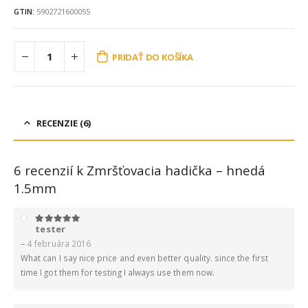
GTIN:
5902721600055
PRIDAŤ DO KOŠÍKA
RECENZIE (6)
6 recenzií k
Zmršťovacia hadička – hnedá
1.5mm
tester
5
z 5
–
4 februára 2016
What can I say nice price and even better quality. since the first
time I got them for testing I always use them now.