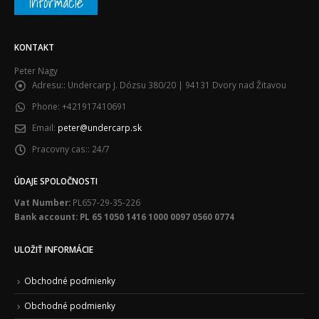
Informácie
KONTAKT
Peter Nagy
Adresu::
Undercarp J. Dózsu 380/20 | 94131 Dvory nad Žitavou
Phone:
+421917410691
Email:
peter@undercarp.sk
Pracovny cas::
24/7
ÚDAJE SPOLOČNOSTI
Vat Number:
PL657-29-35-226
Bank account: PL 65 1050 1416 1000 0097 0560 0774
ULOŽIŤ INFORMÁCIE
Obchodné podmienky
Obchodné podmienky