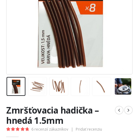
Zmršťovacia hadička –
hnedá 1.5mm
6
recenzií zákazníkov
|
Pridať recenziu
5.00
out of 5