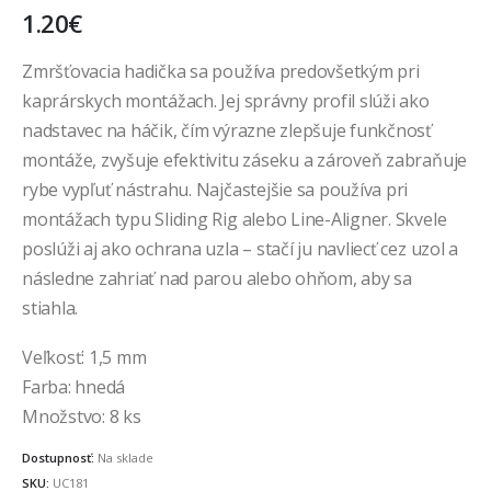
1.20
€
Zmršťovacia hadička sa používa predovšetkým pri
kaprárskych montážach. Jej správny profil slúži ako
nadstavec na háčik, čím výrazne zlepšuje funkčnosť
montáže, zvyšuje efektivitu záseku a zároveň zabraňuje
rybe vypľuť nástrahu. Najčastejšie sa používa pri
montážach typu Sliding Rig alebo Line-Aligner. Skvele
poslúži aj ako ochrana uzla – stačí ju navliecť cez uzol a
následne zahriať nad parou alebo ohňom, aby sa
stiahla.
Veľkosť: 1,5 mm
Farba: hnedá
Množstvo: 8 ks
Dostupnosť:
Na sklade
SKU:
UC181