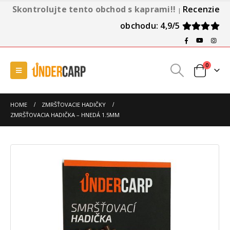
Skontrolujte tento obchod s kaprami!!
Recenzie
|
obchodu: 4,9/5
0
HOME
ZMRŠŤOVACIE HADIČKY
ZMRŠŤOVACIA HADIČKA – HNEDÁ 1.5MM