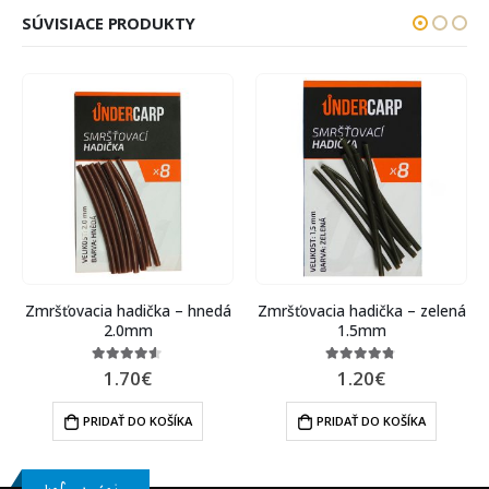
SÚVISIACE PRODUKTY
Zmršťovacia hadička – hnedá
Zmršťovacia hadička – zelená
2.0mm
1.5mm
1.70
€
1.20
€
4.50
out of 5
4.67
out of 5
PRIDAŤ DO KOŠÍKA
PRIDAŤ DO KOŠÍKA