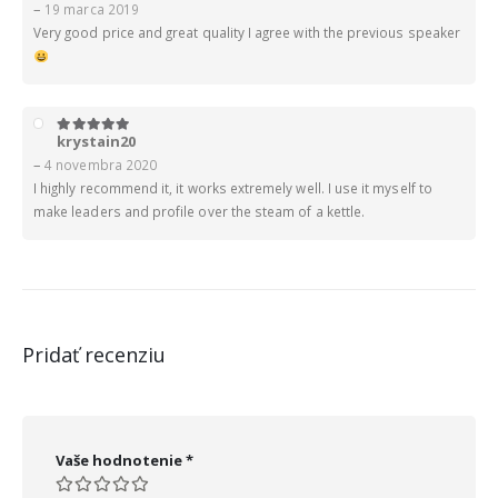
–
19 marca 2019
Very good price and great quality I agree with the previous speaker
krystain20
5
z 5
–
4 novembra 2020
I highly recommend it, it works extremely well. I use it myself to
make leaders and profile over the steam of a kettle.
Pridať recenziu
Vaše hodnotenie
*