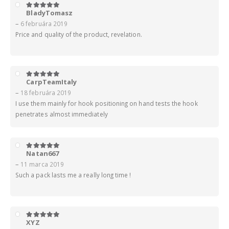
BladyTomasz
5
z 5
–
6 februára 2019
Price and quality of the product, revelation.
CarpTeamItaly
5
z 5
–
18 februára 2019
I use them mainly for hook positioning on hand tests the hook
penetrates almost immediately
Natan667
5
z 5
–
11 marca 2019
Such a pack lasts me a really long time !
XYZ
5
z 5