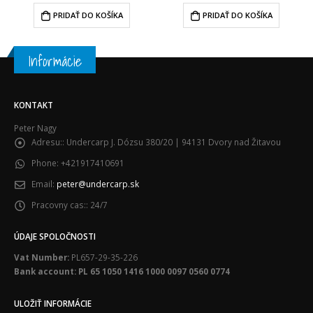
PRIDAŤ DO KOŠÍKA
PRIDAŤ DO KOŠÍKA
Informácie
KONTAKT
Peter Nagy
Adresu::
Undercarp J. Dózsu 380/20 | 94131 Dvory nad Žitavou
Phone:
+421917410691
Email:
peter@undercarp.sk
Pracovny cas::
24/7
ÚDAJE SPOLOČNOSTI
Vat Number:
PL657-29-35-226
Bank account: PL 65 1050 1416 1000 0097 0560 0774
ULOŽIŤ INFORMÁCIE