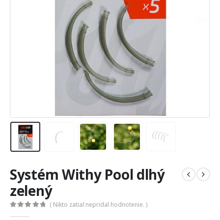
Systém Withy Pool dlhý
zelený
( Nikto zatiaľ nepridal hodnotenie. )
0
out of 5