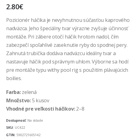
2.80
€
Pozicionér háčika je nevyhnutnou súčasťou kaprového
nadväzca. Jeho špeciálny tvar výrazne zvyšuje účinnosť
montáže. Pri zábere otočí háčik hrotom nadol, čím
zabezpečí spoľahlivé zaseknutie ryby do spodnej pery.
Zahnutá trubička dodáva nadväzcu ideálny tvar a
nastavuje háčik pod správnym uhlom. Výborne sa hodí
pre montáže typu withy pool rig s použitím plávajúcich
boilies.
Farba:
zelená
Množstvo:
5 kusov
Vhodné pre veľkosti háčikov:
2–8
Dostupnosť:
Na sklade
SKU:
UC422
GTIN:
5902721605142