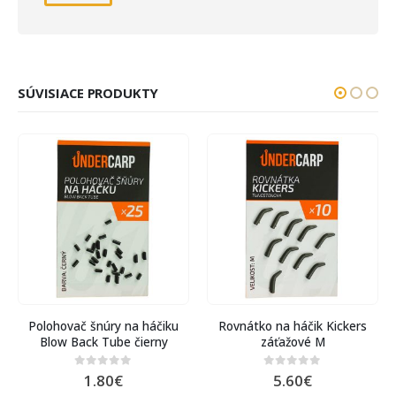
SÚVISIACE PRODUKTY
Polohovač šnúry na háčiku
Rovnátko na háčik Kickers
Blow Back Tube čierny
záťažové M
1.80
€
5.60
€
0
out of 5
0
out of 5