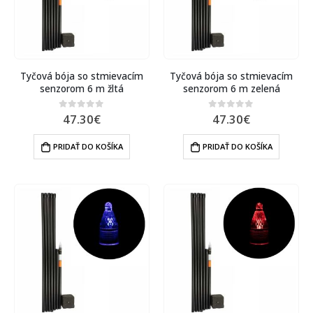
Tyčová bója so stmievacím
Tyčová bója so stmievacím
senzorom 6 m žltá
senzorom 6 m zelená
47.30
€
47.30
€
0
out of 5
0
out of 5
PRIDAŤ DO KOŠÍKA
PRIDAŤ DO KOŠÍKA