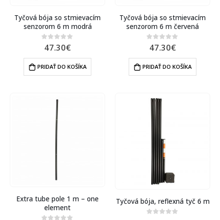
Tyčová bója so stmievacím
Tyčová bója so stmievacím
senzorom 6 m modrá
senzorom 6 m červená
47.30
€
47.30
€
0
out of 5
0
out of 5
PRIDAŤ DO KOŠÍKA
PRIDAŤ DO KOŠÍKA
Extra tube pole 1 m – one
Tyčová bója, reflexná tyč 6 m
element
0
out of 5