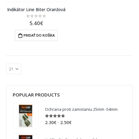
Indikátor Line Biter Oranžová
5.40
€
0
out of 5
PRIDAŤ DO KOŠÍKA
POPULAR PRODUCTS
Ochrana proti zamotaniu 25mm -54mm
4.75
out of 5
–
2.30
€
2.50
€