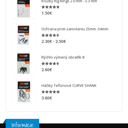
Krúžky Rig Rings 2.0 mm - 5.3 mm
4.63
out of 5
1.50
€
Ochrana proti zamotaniu 25mm -54mm
4.50
out of 5
–
2.30
€
2.50
€
Rýchlo výmený obratlík 8
4.50
out of 5
2.60
€
Háčiky Teflonové CURVE SHANK
4.88
out of 5
3.60
€
Informácie