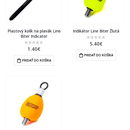
Plastový kolík na plavák Line
Indikátor Line Biter Žlutá
Biter Indicator
5.40
€
0
out of 5
1.40
€
0
out of 5
PRIDAŤ DO KOŠÍKA
PRIDAŤ DO KOŠÍKA