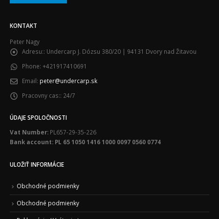
KONTAKT
Peter Nagy
Adresu::
Undercarp J. Dózsu 380/20 | 94131 Dvory nad Žitavou
Phone:
+421917410691
Email:
peter@undercarp.sk
Pracovny cas::
24/7
ÚDAJE SPOLOČNOSTI
Vat Number:
PL657-29-35-226
Bank account: PL 65 1050 1416 1000 0097 0560 0774
ULOŽIŤ INFORMÁCIE
Obchodné podmienky
Obchodné podmienky