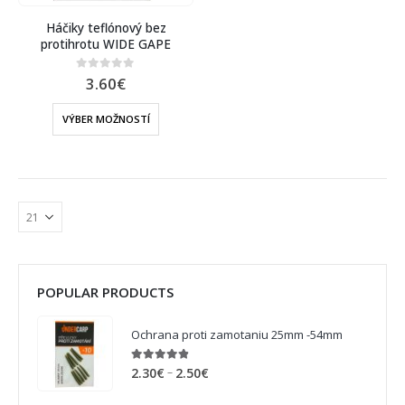
Háčiky teflónový bez
protihrotu WIDE GAPE
3.60
€
0
out of 5
VÝBER MOŽNOSTÍ
POPULAR PRODUCTS
Ochrana proti zamotaniu 25mm -54mm
4.75
out of 5
–
2.30
€
2.50
€