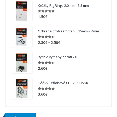
Krúžky Rig Rings 2.0 mm - 5.3 mm
4.63
out of 5
1.50
€
Ochrana proti zamotaniu 25mm -54mm
4.50
out of 5
–
2.30
€
2.50
€
Rýchlo výmený obratlík 8
4.50
out of 5
2.60
€
Háčiky Teflonové CURVE SHANK
4.88
out of 5
3.60
€