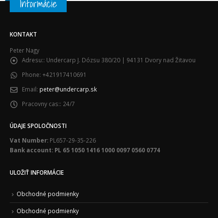
Informácie
KONTAKT
Peter Nagy
Adresu::
Undercarp J. Dózsu 380/20 | 94131 Dvory nad Žitavou
Phone:
+421917410691
Email:
peter@undercarp.sk
Pracovny cas::
24/7
ÚDAJE SPOLOČNOSTI
Vat Number:
PL657-29-35-226
Bank account: PL 65 1050 1416 1000 0097 0560 0774
ULOŽIŤ INFORMÁCIE
Obchodné podmienky
Obchodné podmienky