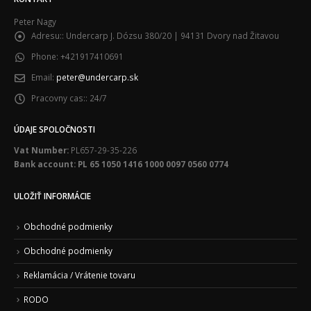
Peter Nagy
Adresu::
Undercarp J. Dózsu 380/20 | 94131 Dvory nad Žitavou
Phone:
+421917410691
Email:
peter@undercarp.sk
Pracovny cas::
24/7
ÚDAJE SPOLOČNOSTI
Vat Number:
PL657-29-35-226
Bank account: PL 65 1050 1416 1000 0097 0560 0774
ULOŽIŤ INFORMÁCIE
Obchodné podmienky
Obchodné podmienky
Reklamácia / Vrátenie tovaru
RODO