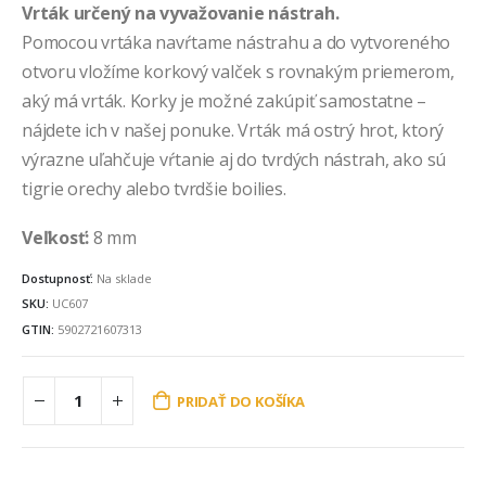
Vrták určený na vyvažovanie nástrah.
Pomocou vrtáka navŕtame nástrahu a do vytvoreného
otvoru vložíme korkový valček s rovnakým priemerom,
aký má vrták. Korky je možné zakúpiť samostatne –
nájdete ich v našej ponuke. Vrták má ostrý hrot, ktorý
výrazne uľahčuje vŕtanie aj do tvrdých nástrah, ako sú
tigrie orechy alebo tvrdšie boilies.
Veľkosť:
8 mm
Dostupnosť:
Na sklade
SKU:
UC607
GTIN:
5902721607313
PRIDAŤ DO KOŠÍKA