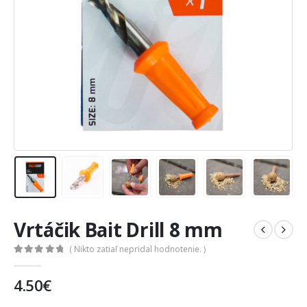
Vrtáčik Bait Drill 8 mm
( Nikto zatiaľ nepridal hodnotenie. )
0
out of 5
4.50
€