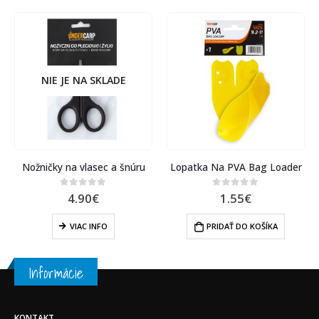
NIE JE NA SKLADE
Nožničky na vlasec a šnúru
Lopatka Na PVA Bag Loader
4.90
€
1.55
€
0
out of 5
0
out of 5
VIAC INFO
PRIDAŤ DO KOŠÍKA
Informácie
KONTAKT