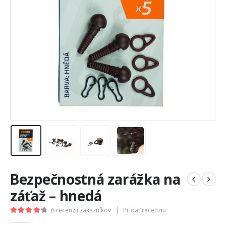
Bezpečnostná zarážka na
záťaž – hnedá
6
recenzií zákazníkov
|
Pridať recenziu
4.33
out of 5