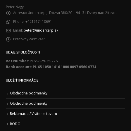
Peter Nagy
Adresu::
Undercarp J. Dózsu 380/20 | 94131 Dvory nad Žitavou
Phone:
+421917410691
Email:
peter@undercarp.sk
Pracovny cas::
24/7
ÚDAJE SPOLOČNOSTI
Vat Number:
PL657-29-35-226
Bank account: PL 65 1050 1416 1000 0097 0560 0774
ULOŽIŤ INFORMÁCIE
Obchodné podmienky
Obchodné podmienky
Reklamácia / Vrátenie tovaru
RODO