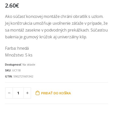
2.60
€
Ako súčasť koncovej montáže chráni obratlík s uzlom.
Jej konštrukcia umožňuje uvoľnenie záťaže v prípade, že
sa montáž zasekne v podvodných prekážkach. Súčasťou
balenia je gumový krúžok aj univerzálny klip.
Farba: hnedá
Množstvo: 5 ks
Dostupnosť:
Na sklade
SKU:
UC118
GTIN:
5902721601342
PRIDAŤ DO KOŠÍKA