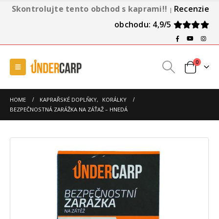
Skontrolujte tento obchod s kaprami!!
Recenzie
|
obchodu: 4,9/5
0
HOME
KAPRAŘSKÉ DOPLŇKY
,
KORÁLKY
BEZPEČNOSTNÁ ZARÁŽKA NA ZÁŤAŽ – HNEDÁ