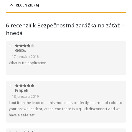
RECENZIE (6)
6 recenzií k
Bezpečnostná zarážka na záťaž –
hnedá
GGDs
4
z 5
–
17 januára 2018
What is its application
Filipek
5
z 5
–
18 januára 2019
I put it on the leadcor – this model fits perfectly in terms of color to
your brown leadcor, at the end there is a quick disconnect and we
have a safe set.