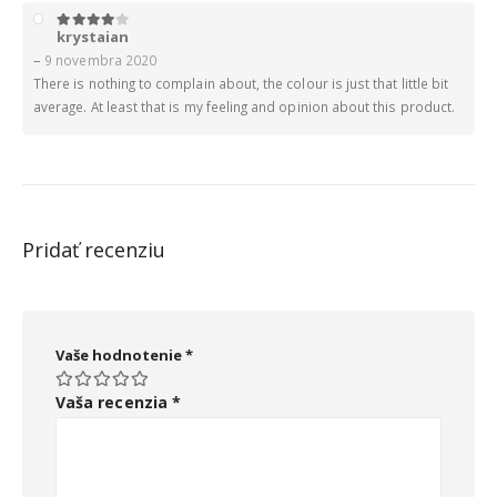
krystaian
4
z 5
–
9 novembra 2020
There is nothing to complain about, the colour is just that little bit
average. At least that is my feeling and opinion about this product.
Pridať recenziu
Vaše hodnotenie
*
Vaša recenzia
*