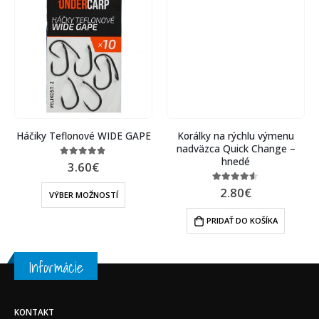
Háčiky Teflonové WIDE GAPE
Korálky na rýchlu výmenu
nadväzca Quick Change –
hnedé
3.60
€
4.75
out of 5
2.80
€
4.46
out of 5
VÝBER MOŽNOSTÍ
PRIDAŤ DO KOŠÍKA
Informácie
KONTAKT