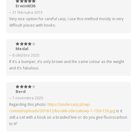
ErwinM36
5
z 5
–
21 februára 2019
Very nice option for careful carp, I use this method mostly in very
difficult places with hooks.
Medal
4
z 5
–
8 októbra 2020
If it’s a bumper, it’s only brown and the same colour as the weight
and it’s fabulous.
Berd
4
z 5
–
7 novembra 2020
Regarding this photo:
https://undercarp.pl/wp-
content/uploads/2016/12/koralik-zderzakowy-1-150×150.jpg
is it
still a set with a hook on a braided line or do you give fluorocarbon
to it?