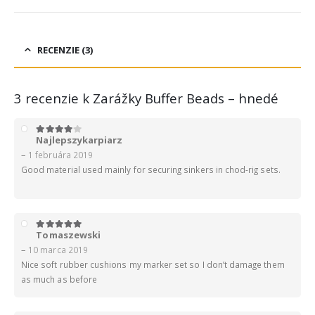
RECENZIE (3)
3 recenzie k
Zarážky Buffer Beads – hnedé
Najlepszykarpiarz
4
z 5
–
1 februára 2019
Good material used mainly for securing sinkers in chod-rig sets.
Tomaszewski
5
z 5
–
10 marca 2019
Nice soft rubber cushions my marker set so I don’t damage them
as much as before