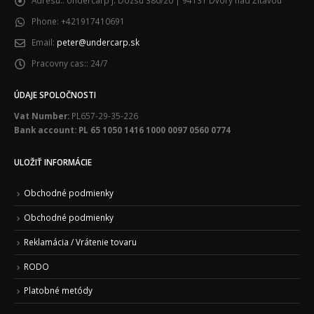
Phone:
+421917410691
Email:
peter@undercarp.sk
Pracovny cas::
24/7
ÚDAJE SPOLOČNOSTI
Vat Number:
PL657-29-35-226
Bank account: PL 65 1050 1416 1000 0097 0560 0774
ULOŽIŤ INFORMÁCIE
Obchodné podmienky
Obchodné podmienky
Reklamácia / Vrátenie tovaru
RODO
Platobné metódy