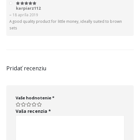
karpiarz112
5
z 5
–
18 apríla 2019
A good quality product for little money, ideally suited to brown
sets
Pridať recenziu
Vaše hodnotenie
*
Vaša recenzia
*