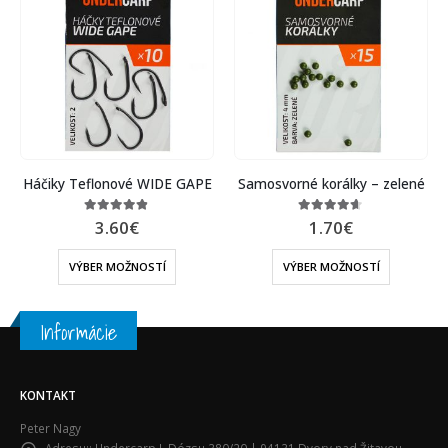
Háčiky Teflonové WIDE GAPE
Samosvorné korálky – zelené
3.60
€
1.70
€
4.75
out of 5
4.57
out of 5
VÝBER MOŽNOSTÍ
VÝBER MOŽNOSTÍ
Informácie
KONTAKT
Peter Nagy
Adresu::
Undercarp J. Dózsu 380/20 | 94131 Dvory nad Žitavou