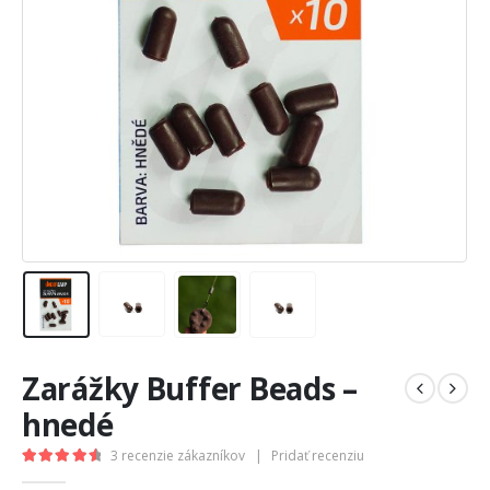
Zarážky Buffer Beads –
hnedé
3
recenzie zákazníkov
|
Pridať recenziu
4.67
out of 5