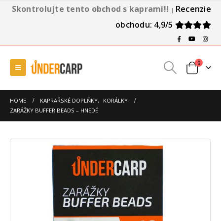
Skontrolujte tento obchod s kaprami!!
Recenzie
|
obchodu: 4,9/5
0
HOME
KAPRAŘSKÉ DOPLŇKY
,
KORÁLKY
ZARÁŽKY BUFFER BEADS – HNEDÉ