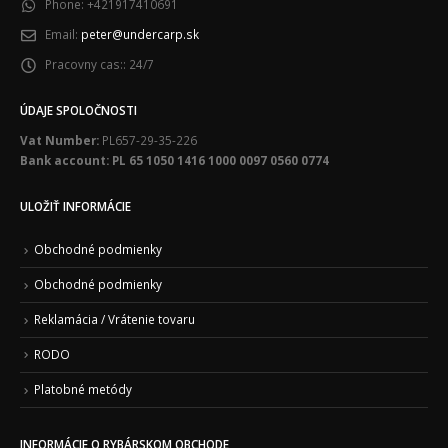
Phone:
+421917410691
Email:
peter@undercarp.sk
Pracovny cas::
24/7
ÚDAJE SPOLOČNOSTI
Vat Number:
PL657-29-35-226
Bank account: PL 65 1050 1416 1000 0097 0560 0774
ULOŽIŤ INFORMÁCIE
Obchodné podmienky
Obchodné podmienky
Reklamácia / Vrátenie tovaru
RODO
Platobné metódy
INFORMÁCIE O RYBÁRSKOM OBCHODE