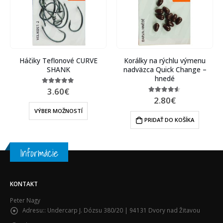
Háčiky Teflonové CURVE
Korálky na rýchlu výmenu
SHANK
nadväzca Quick Change –
hnedé
3.60
€
4.88
out of 5
2.80
€
4.46
out of 5
VÝBER MOŽNOSTÍ
PRIDAŤ DO KOŠÍKA
Informácie
KONTAKT
Peter Nagy
Adresu::
Undercarp J. Dózsu 380/20 | 94131 Dvory nad Žitavou