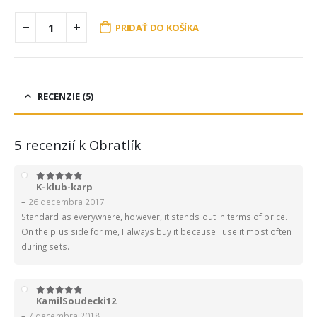
PRIDAŤ DO KOŠÍKA
RECENZIE (5)
5 recenzií k
Obratlík
K-klub-karp
5
z 5
–
26 decembra 2017
Standard as everywhere, however, it stands out in terms of price.
On the plus side for me, I always buy it because I use it most often
during sets.
KamilSoudecki12
5
z 5
–
7 decembra 2018