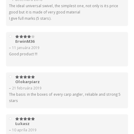
The ideal universal swivel, the simplest one, not only is its price
good but it is made of very good material
I give full marks (5 stars).
ErwinM36
4
z 5
–
11 januára 2019
Good product !!!
Olokarpiarz
5
z 5
–
21 februára 2019
The basis in the boxes of every carp angler, reliable and strong 5
stars
Łukasz
5
z 5
–
10 apríla 2019