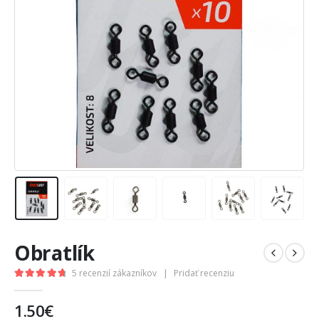
Obratlík
5
recenzií zákazníkov
|
Pridať recenziu
4.80
out of 5
1.50
€