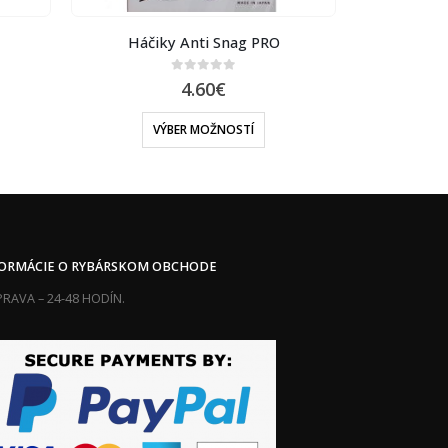
Háčiky Anti Snag PRO
Há
0
out of 5
4.60
€
VÝBER MOŽNOSTÍ
V
FORMÁCIE O RYBÁRSKOM OBCHODE
RAVA – 24-48 HODÍN.