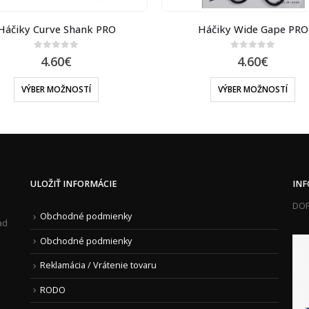
Háčiky Curve Shank PRO
Háčiky Wide Gape PRO
0
out of 5
0
out of 5
4.60
€
4.60
€
VÝBER MOŽNOSTÍ
VÝBER MOŽNOSTÍ
ULOŽIŤ INFORMÁCIE
IN
DOP
Obchodné podmienky
ad
Obchodné podmienky
Reklamácia / Vrátenie tovaru
RODO