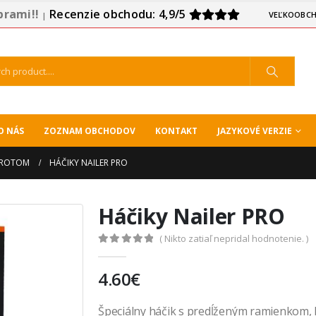
prami!!
Recenzie obchodu: 4,9/5
VEĽKOOBCH
|
O NÁS
ZOZNAM OBCHODOV
KONTAKT
JAZYKOVÉ VERZIE
HROTOM
HÁČIKY NAILER PRO
Háčiky Nailer PRO
( Nikto zatiaľ nepridal hodnotenie. )
0
out of 5
4.60
€
Špeciálny háčik s predĺženým ramienkom, 