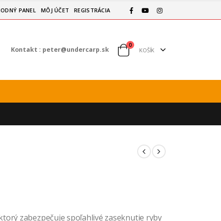
ODNÝ PANEL
MÔJ ÚČET
REGISTRÁCIA
0
Kontakt :
peter@undercarp.sk
KOŠÍK
ktorý zabezpečuje spoľahlivé zaseknutie ryby