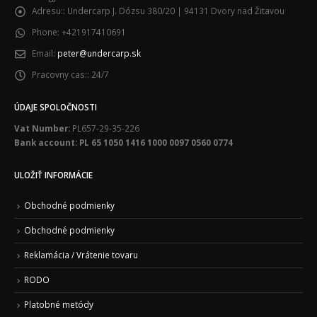
Adresu::
Undercarp J. Dózsu 380/20 | 94131 Dvory nad Žitavou
Phone:
+421917410691
Email:
peter@undercarp.sk
Pracovny cas::
24/7
ÚDAJE SPOLOČNOSTI
Vat Number:
PL657-29-35-226
Bank account: PL 65 1050 1416 1000 0097 0560 0774
ULOŽIŤ INFORMÁCIE
Obchodné podmienky
Obchodné podmienky
Reklamácia / Vrátenie tovaru
RODO
Platobné metódy