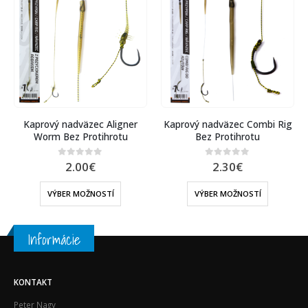
äzec Aligner
Kaprový nadväzec Combi Rig
Kaprový nadväzec
rotihrotu
Bez Protihrotu
Rig Bez Prot
0
€
2.30
€
2.00
€
f 5
0
out of 5
0
out of 5
OŽNOSTÍ
VÝBER MOŽNOSTÍ
VÝBER MOŽN
Informácie
KONTAKT
Peter Nagy