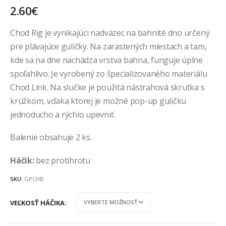
2.60
€
Chod Rig je vynikajúci nadväzec na bahnité dno určený
pre plávajúce guličky. Na zarastených miestach a tam,
kde sa na dne nachádza vrstva bahna, funguje úplne
spoľahlivo. Je vyrobený zo špecializovaného materiálu
Chod Link. Na slučke je použitá nástrahová skrutka s
krúžkom, vďaka ktorej je možné pop-up guličku
jednoducho a rýchlo upevniť.
Balenie obsahuje 2 ks.
Háčik:
bez protihrotu
SKU:
GPCHB
VEĽKOSŤ HÁČIKA