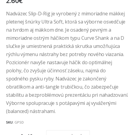
2.60
€
Nadväzec Slip-D-Rig je vyrobený z mimoriadne mäkkej
pletenej šnúrky Ultra Soft, ktorá sa výborne osvedčuje
na tvrdom aj mäkkom dne. Je osadený pevným a
mimoriadne ostrým háčikom typu Curve Shank a na D
slučke je umiestnená praktická skrutka umožňujúca
rýchlu výmenu nástrahy bez potreby nového viazania.
Pozicionér navyše nastavuje háčik do optimálnej
polohy, čo zvyšuje účinnosť záseku, najmä do
spodného pysku ryby. Nadväzec je zakončený
obratlíkom a anti-tangle trubičkou, čo zabezpečuje
stabilitu a bezproblémovú prezentáciu pri nahadzovaní.
Výborne spolupracuje s potápavými aj vyváženými
(balanced) nástrahami.
SKU:
GPSD