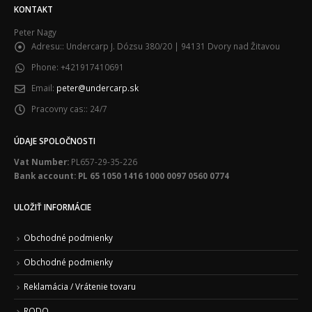
KONTAKT
Peter Nagy
Adresu::
Undercarp J. Dózsu 380/20 | 94131 Dvory nad Žitavou
Phone:
+421917410691
Email:
peter@undercarp.sk
Pracovny cas::
24/7
ÚDAJE SPOLOČNOSTI
Vat Number:
PL657-29-35-226
Bank account: PL 65 1050 1416 1000 0097 0560 0774
ULOŽIŤ INFORMÁCIE
Obchodné podmienky
Obchodné podmienky
Reklamácia / Vrátenie tovaru
RODO