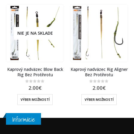
NIE JE NA SKLADE
Kaprový nadväzec Blow Back
Kaprový nadväzec Rig Aligner
Rig Bez Protihrotu
Bez Protihrotu
2.00
€
2.00
€
0
out of 5
0
out of 5
VÝBER MOŽNOSTÍ
VÝBER MOŽNOSTÍ
Informácie