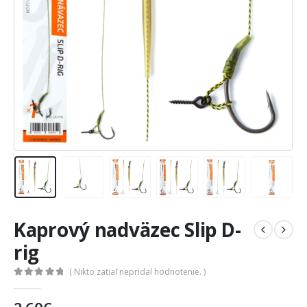
Kaprový nadväzec Slip D-
rig
( Nikto zatiaľ nepridal hodnotenie. )
0
out of 5