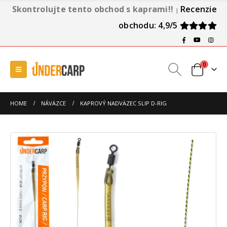
Skontrolujte tento obchod s kaprami!!
Recenzie
|
obchodu: 4,9/5
0
HOME
NÁVÄZCE
KAPROVÝ NADVÄZEC SLIP D-RIG