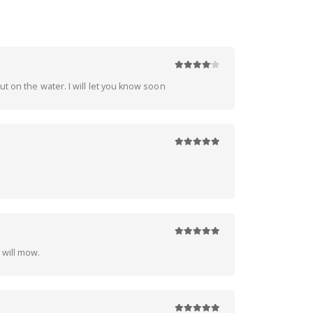
4
z 5
ut on the water. I will let you know soon
5
z 5
5
z 5
 will mow.