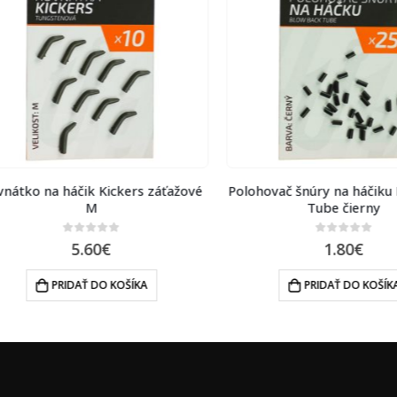
tko na háčik Kickers záťažové
Polohovač šnúry na háčiku Bl
M
Tube čierny
0
out of 5
0
out of 5
5.60
€
1.80
€
PRIDAŤ DO KOŠÍKA
PRIDAŤ DO KOŠÍKA