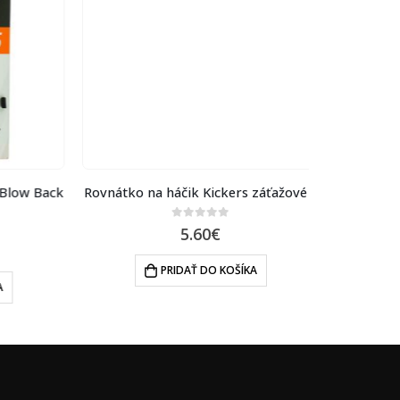
ow Back
Rovnátko na háčik Kickers záťažové S
Rovnátko n
0
out of 5
5.60
€
PRIDAŤ DO KOŠÍKA