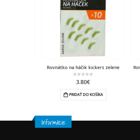
ckers hnede
Rovnátko na háčik kickers zelene
Rovná
0
out of 5
3.80
€
ŠÍKA
PRIDAŤ DO KOŠÍKA
Informácie