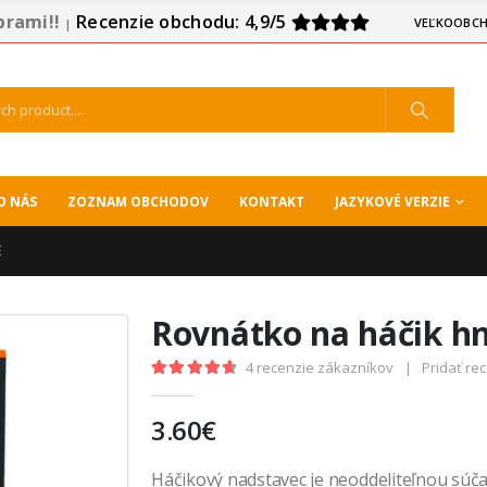
prami!!
Recenzie obchodu: 4,9/5
VEĽKOOBCH
|
O NÁS
ZOZNAM OBCHODOV
KONTAKT
JAZYKOVÉ VERZIE
É
Rovnátko na háčik h
4
recenzie zákazníkov
|
Pridať re
4.75
out of 5
3.60
€
Háčikový nadstavec je neoddeliteľnou súča