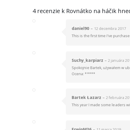
4 recenzie k
Rovnátko na háčik hne
daniel90
–
12 decembra 2017
This is the first time I’ve purcha
Suchy_karpiarz
–
2 januára 20
Spokojnie Bartek, używałem w ub
Ocena: *****
Bartek Łazarz
–
2 februára 20
This year I made some leaders wi
ErwinM36
–
11 marca 2019