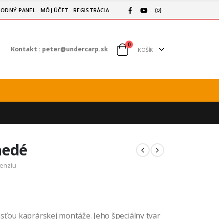
ODNÝ PANEL
MÔJ ÚČET
REGISTRÁCIA
0
Kontakt :
peter@undercarp.sk
KOŠÍK
nedé
cenziu
sťou kaprárskej montáže. Jeho špeciálny tvar