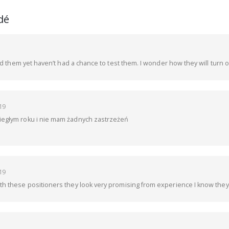
dé
sed them yet haven’t had a chance to test them. I wonder how they will turn o
19
iegłym roku i nie mam żadnych zastrzeżeń
19
th these positioners they look very promising from experience I know they