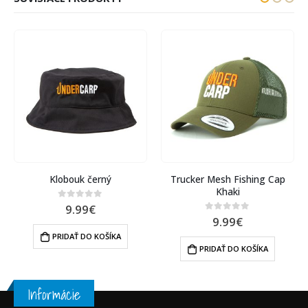
NIE JE NA SKLADE
Winter Hat Booble
Trucker Mesh Fishing Cap
Khaki
14.00
€
0
out of 5
9.99
€
0
out of 5
VIAC INFO
PRIDAŤ DO KOŠÍKA
Informácie