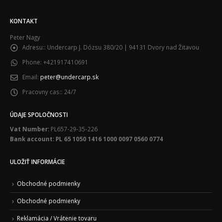
KONTAKT
Peter Nagy
Adresu::
Undercarp J. Dózsu 380/20 | 94131 Dvory nad Žitavou
Phone:
+421917410691
Email:
peter@undercarp.sk
Pracovny cas::
24/7
ÚDAJE SPOLOČNOSTI
Vat Number:
PL657-29-35-226
Bank account: PL 65 1050 1416 1000 0097 0560 0774
ULOŽIŤ INFORMÁCIE
Obchodné podmienky
Obchodné podmienky
Reklamácia / Vrátenie tovaru