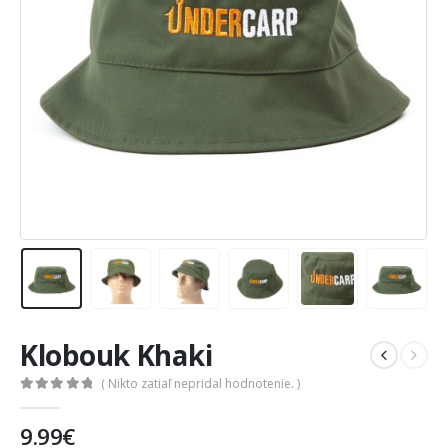
Klobouk Khaki
( Nikto zatiaľ nepridal hodnotenie. )
0
out of 5
9.99
€