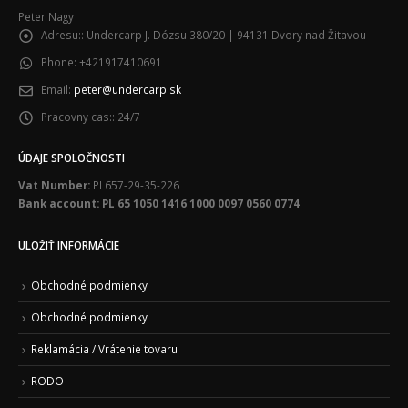
Peter Nagy
Adresu::
Undercarp J. Dózsu 380/20 | 94131 Dvory nad Žitavou
Phone:
+421917410691
Email:
peter@undercarp.sk
Pracovny cas::
24/7
ÚDAJE SPOLOČNOSTI
Vat Number:
PL657-29-35-226
Bank account: PL 65 1050 1416 1000 0097 0560 0774
ULOŽIŤ INFORMÁCIE
Obchodné podmienky
Obchodné podmienky
Reklamácia / Vrátenie tovaru
RODO