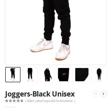
Joggers-Black Unisex
( Nikto zatiaľ nepridal hodnotenie. )
0
out of 5