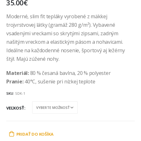
35.00
€
Moderné, slim fit tepláky vyrobené z mäkkej
trojvrstvovej látky (gramáž 280 g/m²). Vybavené
vsadenými vreckami so skrytými zipsami, zadným
našitým vreckom a elastickým pásom a nohavicami.
Ideálne na každodenné nosenie, športový aj ležérny
štýl. Majú zúžené nohy.
Materiál:
80 % česaná bavlna, 20 % polyester
Pranie:
40°C, sušenie pri nízkej teplote
SKU:
SDK-1
VEĽKOSŤ
PRIDAŤ DO KOŠÍKA