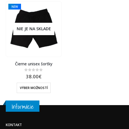
NEW
NIE JE NA SKLADE
Čierne unisex šortky
38.00
€
0
out of 5
VÝBER MOŽNOSTÍ
Informácie
KONTAKT