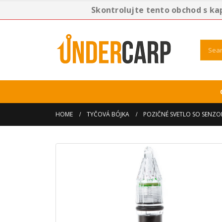
Skontrolujte tento obchod s ka
HOME
TYČOVÁ BÓJKA
POZIČNÉ SVETLO SO SENZO