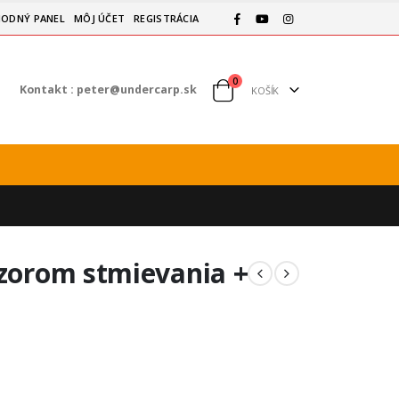
ODNÝ PANEL
MÔJ ÚČET
REGISTRÁCIA
0
Kontakt :
peter@undercarp.sk
KOŠÍK
nzorom stmievania +