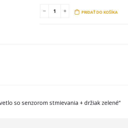
PRIDAŤ DO KOŠÍKA
svetlo so senzorom stmievania + držiak zelené”