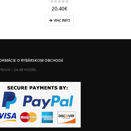
0
out of 5
20.40
€
VIAC INFO
FORMÁCIE O RYBÁRSKOM OBCHODE
RAVA – 24-48 HODÍN.