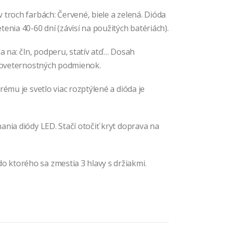
troch farbách: Červené, biele a zelená. Dióda
enia 40-60 dní (závisí na použitých batériách).
a na: čln, podperu, statív atď… Dosah
 poveternostných podmienok.
rému je svetlo viac rozptýlené a dióda je
ania diódy LED. Stačí otočiť kryt doprava na
ktorého sa zmestia 3 hlavy s držiakmi.