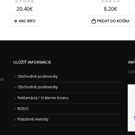
0
out of 5
0
out of 5
20.40
€
8.20
€
VIAC INFO
PRIDAŤ DO KOŠÍKA
ULOŽIŤ INFORMÁCIE
IN
DOP
Obchodné podmienky
ad
Obchodné podmienky
Reklamácia / Vrátenie tovaru
RODO
Platobné metódy