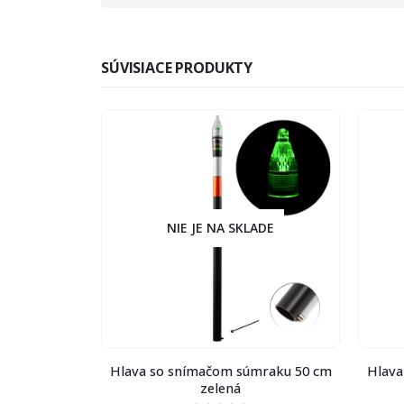
SÚVISIACE PRODUKTY
E
NIE JE NA SKLADE
aku 50 cm
Hlava so snímačom súmraku 50 cm
Hlava s
zelená