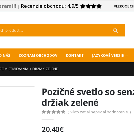
prami!!
Recenzie obchodu: 4,9/5
VEĽKOOBCH
|
O NÁS
ZOZNAM OBCHODOV
KONTAKT
JAZYKOVÉ VERZIE
ROM STMIEVANIA + DRŽIAK ZELENÉ
Pozičné svetlo so se
držiak zelené
( Nikto zatiaľ nepridal hodnotenie. )
0
out of 5
20.40
€