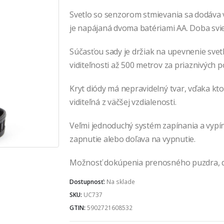
Svetlo so senzorom stmievania sa dodáva v 
je napájaná dvoma batériami AA. Doba sviet
Súčasťou sady je držiak na upevnenie svetl
viditeľnosti až 500 metrov za priaznivých
Kryt diódy má nepravidelný tvar, vďaka kto
viditeľná z väčšej vzdialenosti.
Veľmi jednoduchý systém zapínania a vypín
zapnutie alebo doľava na vypnutie.
Možnosť dokúpenia prenosného puzdra, do 
Dostupnosť:
Na sklade
SKU:
UC737
GTIN:
5902721608532