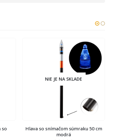
NIE JE NA SKLADE
NIE 
so
Hlava so snímačom súmraku 50 cm
Hlava so sní
modrá