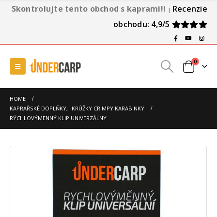
Skontrolujte tento obchod s kaprami!!
Recenzie
|
obchodu: 4,9/5
0
HOME
KAPRAŘSKÉ DOPLŇKY
,
KRÚŽKY CRIMPY KARABINKY
RÝCHLOVÝMENNÝ KLIP UNIVERZÁLNY