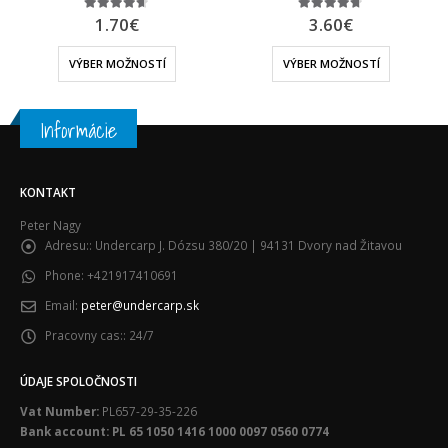
1.70
€
3.60
€
4.57
out of 5
4.60
out of 5
VÝBER MOŽNOSTÍ
VÝBER MOŽNOSTÍ
Informácie
KONTAKT
Peter Nagy
Adresu::
Undercarp J. Dózsu 380/20 | 94131 Dvory nad Žitavou
Phone:
+421917410691
Email:
peter@undercarp.sk
Pracovny cas::
24/7
ÚDAJE SPOLOČNOSTI
Vat Number:
PL657-29-35-226
Bank account: PL 65 1050 1416 1000 0097 0560 0774