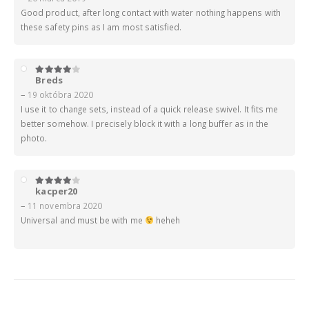
Good product, after long contact with water nothing happens with
these safety pins as I am most satisfied.
Breds
4
z 5
–
19 októbra 2020
I use it to change sets, instead of a quick release swivel. It fits me
better somehow. I precisely block it with a long buffer as in the
photo.
kacper20
4
z 5
–
11 novembra 2020
Universal and must be with me
heheh