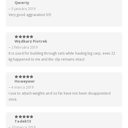
Qwerty
5
z 5
–
5 januára 2019
Very good aggravation 5/5
Wędkarz Piotrek
5
z 5
–
2 februára 2019
It is used for building through sets while hauling big carp, even 22
kg happened to me and the clip remains intact
Howeywer
5
z 5
–
4 marca 2019
I use to attach weights and so far have not been disappointed
once.
Tadek13
5
z 5
–
20 marca 2019