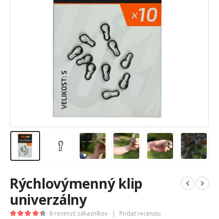
Rýchlovýmenný klip
univerzálny
8
recenzií zákazníkov
|
Pridať recenziu