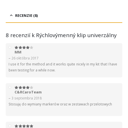
RECENZIE (8)
8 recenzií k
Rýchlovýmenný klip univerzálny
MM
4
z 5
–
26 októbra 2017
I use it for the method and it works quite nicely in my kit that I have
been testing for a while now.
C&RCaroTeam
4
z 5
–
3 septembra 2018
Stosuję do wymiany markerów oraz w zestawach przelotowych