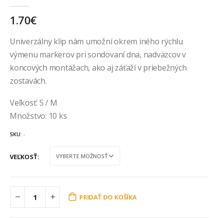
4.50
out of 5
1.70
€
Univerzálny klip nám umožní okrem iného rýchlu
výmenu markerov pri sondovaní dna, nadväzcov v
koncových montážach, ako aj záťaží v priebežných
zostavách.
Veľkosť: S / M
Množstvo: 10 ks
SKU:
-
VEĽKOSŤ
PRIDAŤ DO KOŠÍKA