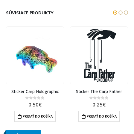
SÚVISIACE PRODUKTY
cker Carp Holographic
Sticker The Carp Father
Sti
0.50
€
0.25
€
0
out of 5
0
out of 5
PRIDAŤ DO KOŠÍKA
PRIDAŤ DO KOŠÍKA
P