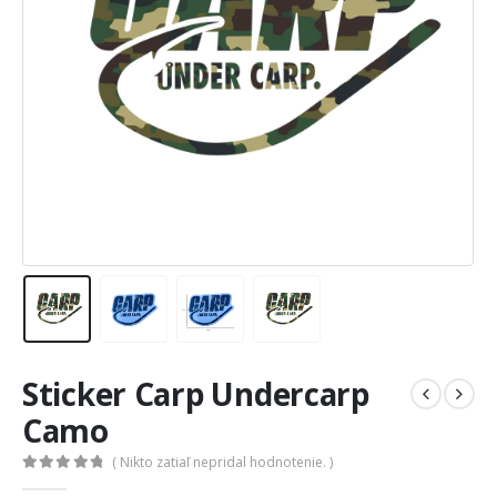
Sticker Carp Undercarp
Camo
( Nikto zatiaľ nepridal hodnotenie. )
0
out of 5