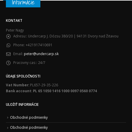
Informácie
KONTAKT
Peter Nagy
Adresu::
Undercarp J. Dózsu 380/20 | 94131 Dvory nad Žitavou
Phone:
+421917410691
Email:
peter@undercarp.sk
Pracovny cas::
24/7
ÚDAJE SPOLOČNOSTI
Vat Number:
PL657-29-35-226
Bank account: PL 65 1050 1416 1000 0097 0560 0774
ULOŽIŤ INFORMÁCIE
Obchodné podmienky
Obchodné podmienky