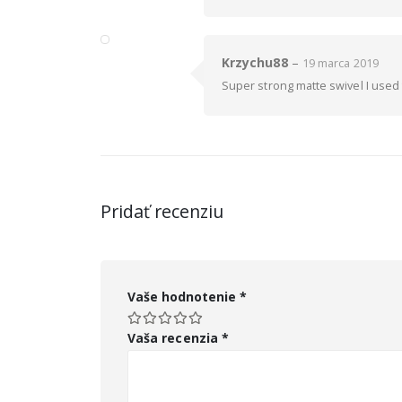
Krzychu88
–
19 marca 2019
Super strong matte swivel I used t
Pridať recenziu
Vaše hodnotenie
*
Vaša recenzia
*