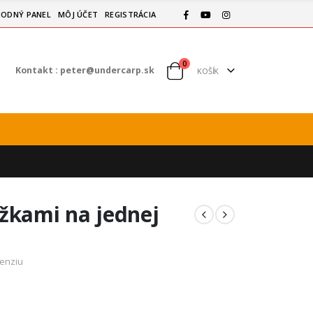
ODNÝ PANEL
MÔJ ÚČET
REGISTRÁCIA
0
Kontakt :
peter@undercarp.sk
KOŠÍK
žkami na jednej
cenziu