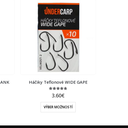
HANK
Háčiky Teflonové WIDE GAPE
Korálky na 
Quic
4.75
out of 5
3.60
€
VÝBER MOŽNOSTÍ