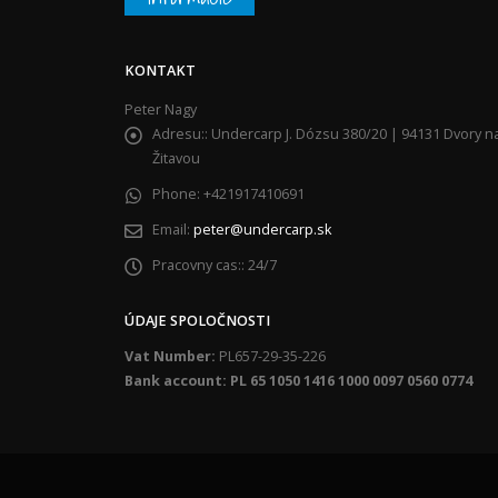
KONTAKT
Peter Nagy
Adresu::
Undercarp J. Dózsu 380/20 | 94131 Dvory n
Žitavou
Phone:
+421917410691
Email:
peter@undercarp.sk
Pracovny cas::
24/7
ÚDAJE SPOLOČNOSTI
Vat Number:
PL657-29-35-226
Bank account: PL 65 1050 1416 1000 0097 0560 0774