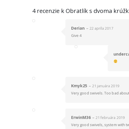
4 recenzie k
Obratlík s dvoma krúžka
Derian
–
22 apríla 2017
Give 4
underc
Kmyk25
–
21 januára 2019
Very good swivels. Too bad about 
ErwinM36
–
21 februára 2019
Very good swivels, system with tw