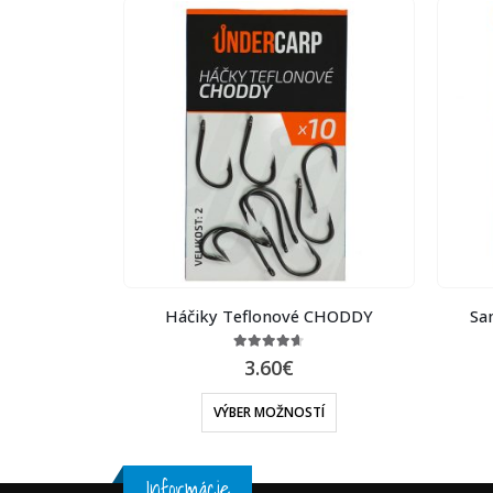
enu nadväzca
Háčiky Teflonové CHODDY
Sa
hnedé
4.60
out of 5
3.60
€
5
VÝBER MOŽNOSTÍ
ŠÍKA
Informácie