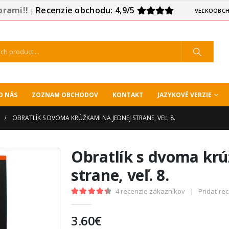
prami!!
Recenzie obchodu: 4,9/5
VEĽKOOBCH
|
O NÁS
ZOZNAM OBCHODOV
KONTAKT
JAZYKOVÉ VERZIE
OBRATLÍK S DVOMA KRÚŽKAMI NA JEDNEJ STRANE, VEĽ. 8.
Obratlík s dvoma krú
strane, veľ. 8.
4
recenzie zákazníkov
|
Pridať re
4.50
out of 5
3.60
€