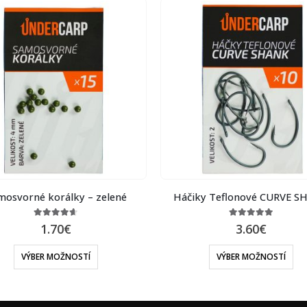
mosvorné korálky – zelené
Háčiky Teflonové CURVE S
4.57
out of 5
4.88
out of 5
1.70
€
3.60
€
VÝBER MOŽNOSTÍ
VÝBER MOŽNOSTÍ