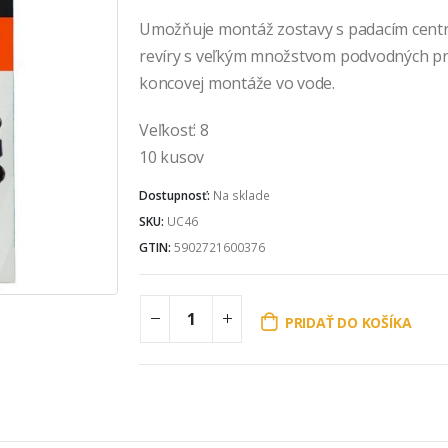
Umožňuje montáž zostavy s padacím centr
revíry s veľkým množstvom podvodných pr
koncovej montáže vo vode.
Veľkosť: 8
10 kusov
Dostupnosť:
Na sklade
SKU:
UC46
GTIN:
5902721600376
PRIDAŤ DO KOŠÍKA