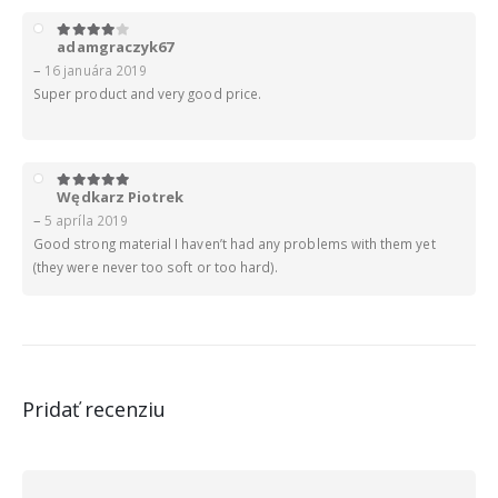
adamgraczyk67
4
z 5
–
16 januára 2019
Super product and very good price.
Wędkarz Piotrek
5
z 5
–
5 apríla 2019
Good strong material I haven’t had any problems with them yet
(they were never too soft or too hard).
Pridať recenziu