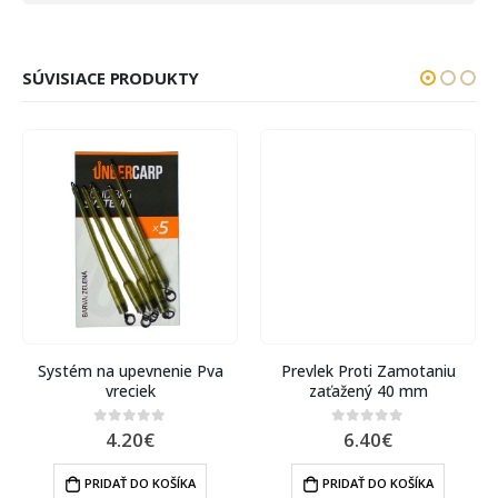
SÚVISIACE PRODUKTY
Systém na upevnenie Pva
Prevlek Proti Zamotaniu
vreciek
zaťažený 40 mm
4.20
€
6.40
€
0
out of 5
0
out of 5
PRIDAŤ DO KOŠÍKA
PRIDAŤ DO KOŠÍKA