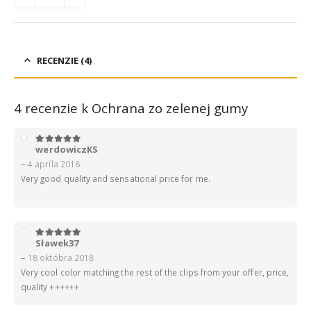
RECENZIE (4)
4 recenzie k
Ochrana zo zelenej gumy
werdowiczKS
5
z 5
–
4 apríla 2016
Very good quality and sensational price for me.
Sławek37
5
z 5
–
18 októbra 2018
Very cool color matching the rest of the clips from your offer, price,
quality ++++++