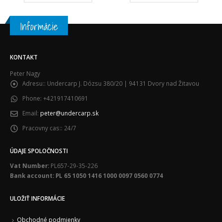
Informácie
KONTAKT
Peter Nagy
Adresu::
Undercarp J. Dózsu 380/20 | 94131 Dvory nad Žitavou
Phone:
+421917410691
Email:
peter@undercarp.sk
Pracovny cas::
24/7
ÚDAJE SPOLOČNOSTI
Vat Number:
PL657-29-35-226
Bank account: PL 65 1050 1416 1000 0097 0560 0774
ULOŽIŤ INFORMÁCIE
Obchodné podmienky