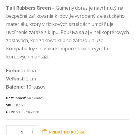
Tail Rubbers Green
– Gumený doraz je navrhnutý na
bezpečné zafixovanie klipov. Je vyrobený z elastického
materiálu, ktorý v rizikových situáciách umožňuje
uvoľnenie záťaže z klipu. Používa sa aj v helikoptérových
zostavách, kde zakrýva klip so záťažou a uzol.
Kompatibilný s našimi komponentmi na výrobu
koncových montáží.
Farba:
zelená
Veľkosť:
2 cm
Balenie:
10 kusov
Dostupnosť:
Na sklade
SKU:
UC150
GTIN:
5905279471191
PRIDAŤ DO KOŠÍKA