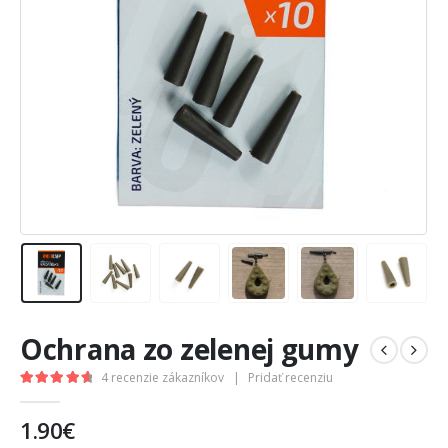
Ochrana zo zelenej gumy
4
recenzie zákazníkov
|
Pridať recenziu
4.75
out of 5
1.90
€