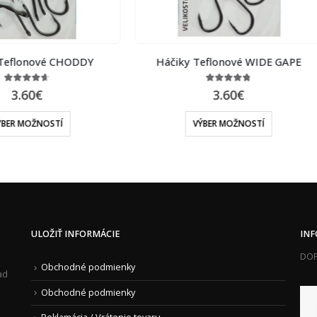
čiky Teflonové WIDE GAPE
Korálky na rýchlu výmenu na
Quick Change – hnedé
4.75
out of 5
3.60
€
4.46
out of 5
2.80
€
VÝBER MOŽNOSTÍ
PRIDAŤ DO KOŠÍKA
ULOŽIŤ INFORMÁCIE
IN
DOP
Obchodné podmienky
ad
Obchodné podmienky