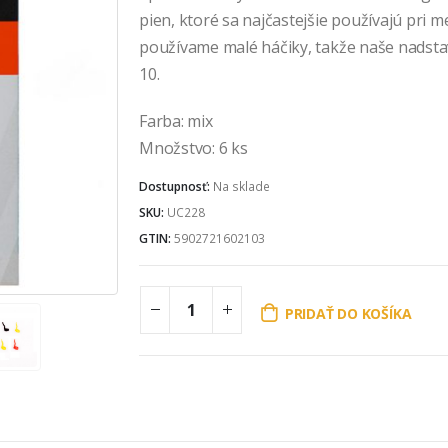
pien, ktoré sa najčastejšie používajú pri me
používame malé háčiky, takže naše nadstav
10.
Farba: mix
Množstvo: 6 ks
Dostupnosť:
Na sklade
SKU:
UC228
GTIN:
5902721602103
PRIDAŤ DO KOŠÍKA