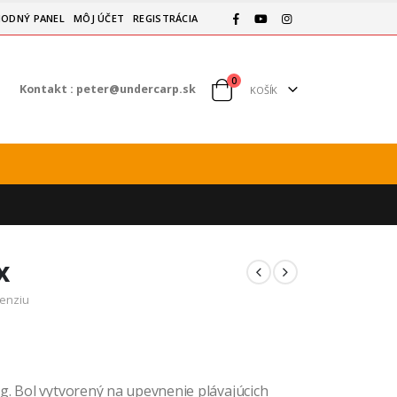
ODNÝ PANEL
MÔJ ÚČET
REGISTRÁCIA
0
Kontakt :
peter@undercarp.sk
KOŠÍK
x
cenziu
g. Bol vytvorený na upevnenie plávajúcich