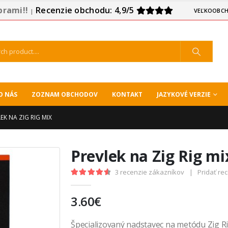
prami!!
Recenzie obchodu: 4,9/5
VEĽKOOBCH
|
O NÁS
ZOZNAM OBCHODOV
KONTAKT
JAZYKOVÉ VERZIE
EK NA ZIG RIG MIX
Prevlek na Zig Rig mi
3
recenzie zákazníkov
|
Pridať re
4.67
out of 5
3.60
€
Špecializovaný nadstavec na metódu Zig Ri