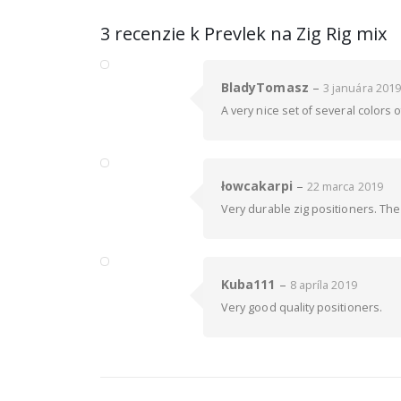
3 recenzie k
Prevlek na Zig Rig mix
BladyTomasz
–
3 januára 2019
A very nice set of several colors
łowcakarpi
–
22 marca 2019
Very durable zig positioners. The 
Kuba111
–
8 apríla 2019
Very good quality positioners.