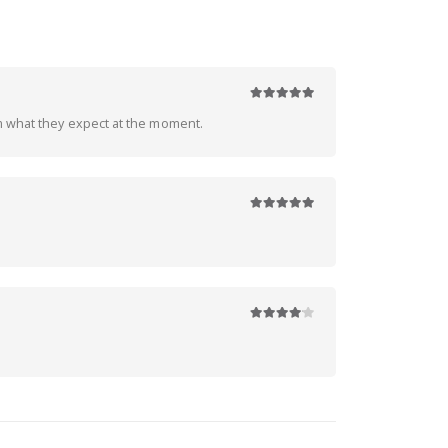
5
z 5
em what they expect at the moment.
5
z 5
4
z 5