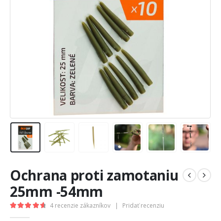
Ochrana proti zamotaniu
25mm -54mm
4
recenzie zákazníkov
|
Pridať recenziu
4.75
out of 5