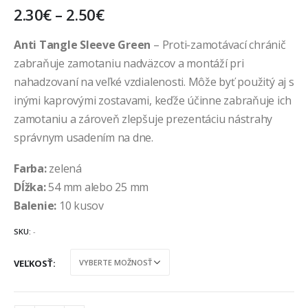
2.30
€
–
2.50
€
Anti Tangle Sleeve Green
– Proti-zamotávací chránič
zabraňuje zamotaniu nadväzcov a montáží pri
nahadzovaní na veľké vzdialenosti. Môže byť použitý aj s
inými kaprovými zostavami, keďže účinne zabraňuje ich
zamotaniu a zároveň zlepšuje prezentáciu nástrahy
správnym usadením na dne.
Farba:
zelená
Dĺžka:
54 mm alebo 25 mm
Balenie:
10 kusov
SKU:
-
VEĽKOSŤ