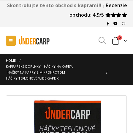
Skontrolujte tento obchod s kaprami!!
Recenzie
|
obchodu: 4,9/5
0
HOME
KAPRAŘSKÉ DOPLŇKY
,
HÁČIKY NA KAPRY
,
HÁČIKY NA KAPRY S MIKROHROTOM
HÁČIKY TEFLONOVÉ WIDE GAPE X