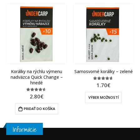
Samosvorné korálky – zelené
Háčiky Teflonové CHODDY
1.70
€
3.60
€
4.57
out of 5
4.60
out of 5
VÝBER MOŽNOSTÍ
VÝBER MOŽNOSTÍ
Informácie
KONTAKT