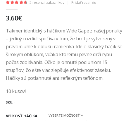
5
recenzií zákazníkov
|
Pridať recenziu
4.80
out of 5
3.60
€
Takmer identický s háčikom Wide Gape z našej ponuky
– jediný rozdiel spočíva v tom, že hrot je vytvorený v
pravom uhle k oblúku ramienka. Ide o klasický háčik so
širokým oblúkom, vďaka ktorému pevne drží rybu
počas zdolávania. Očko je ohnuté pod uhlom 15
stupňov, čo ešte viac zlepšuje efektívnosť záseku.
Háčiky sú potiahnuté antireflexným teflónom.
10 kusov!
SKU:
-
VEĽKOSŤ HÁČIKA