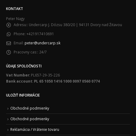
Peter Nagy
Adresu::
Undercarp J. Dózsu 380/20 | 94131 Dvory nad Žitavou
Phone:
+421917410691
Email:
peter@undercarp.sk
Pracovny cas::
24/7
ÚDAJE SPOLOČNOSTI
Vat Number:
PL657-29-35-226
Bank account: PL 65 1050 1416 1000 0097 0560 0774
ULOŽIŤ INFORMÁCIE
Obchodné podmienky
Obchodné podmienky
Reklamácia / Vrátenie tovaru
RODO