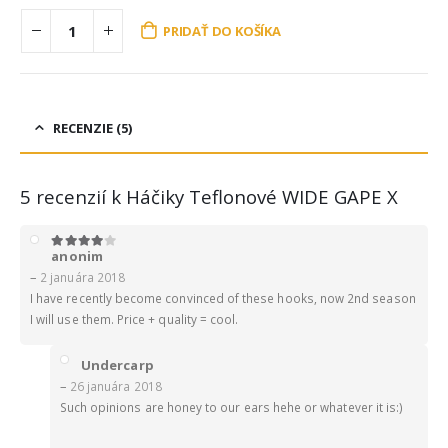
PRIDAŤ DO KOŠÍKA
RECENZIE (5)
5 recenzií k
Háčiky Teflonové WIDE GAPE X
anonim
4
z 5
–
2 januára 2018
I have recently become convinced of these hooks, now 2nd season
I will use them. Price + quality = cool.
Undercarp
–
26 januára 2018
Such opinions are honey to our ears hehe or whatever it is:)