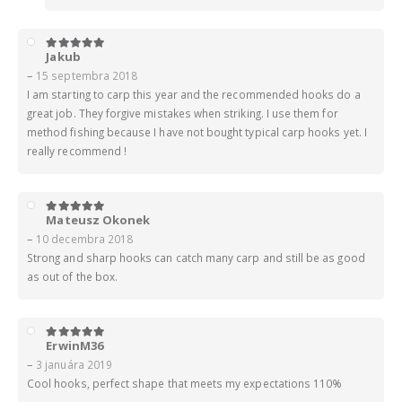
Jakub
5
z 5
–
15 septembra 2018
I am starting to carp this year and the recommended hooks do a
great job. They forgive mistakes when striking. I use them for
method fishing because I have not bought typical carp hooks yet. I
really recommend !
Mateusz Okonek
5
z 5
–
10 decembra 2018
Strong and sharp hooks can catch many carp and still be as good
as out of the box.
ErwinM36
5
z 5
–
3 januára 2019
Cool hooks, perfect shape that meets my expectations 110%