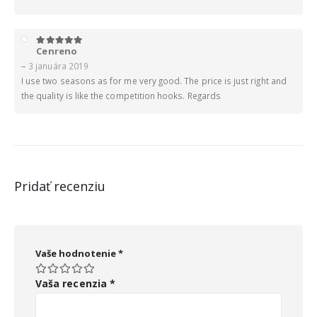
Cenreno
5
z 5
–
3 januára 2019
I use two seasons as for me very good. The price is just right and
the quality is like the competition hooks. Regards
Pridať recenziu
Vaše hodnotenie
*
Vaša recenzia
*