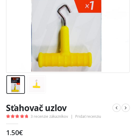
Sťahovač uzlov
3
recenzie zákazníkov
|
Pridať recenziu
5.00
out of 5
1.50
€