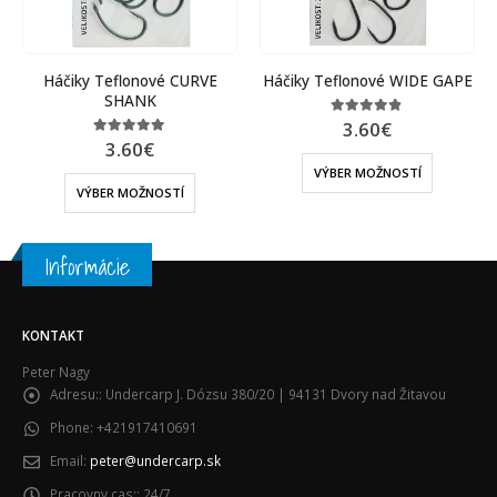
CURVE
Háčiky Teflonové WIDE GAPE
Háčiky Teflonové CHO
3.60
€
3.60
€
4.75
out of 5
4.60
out of 5
VÝBER MOŽNOSTÍ
VÝBER MOŽNOSTÍ
Í
Informácie
KONTAKT
Peter Nagy
Adresu::
Undercarp J. Dózsu 380/20 | 94131 Dvory nad Žitavou
Phone:
+421917410691
Email:
peter@undercarp.sk
Pracovny cas::
24/7