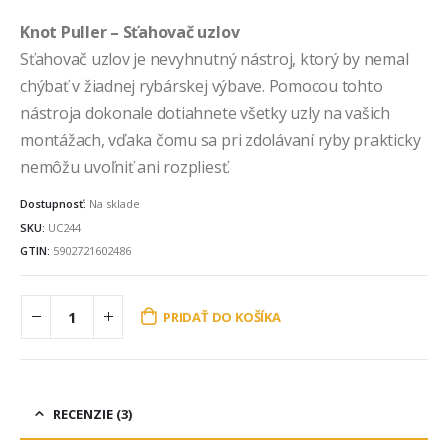
Knot Puller – Sťahovač uzlov
Sťahovač uzlov je nevyhnutný nástroj, ktorý by nemal
chýbať v žiadnej rybárskej výbave. Pomocou tohto
nástroja dokonale dotiahnete všetky uzly na vašich
montážach, vďaka čomu sa pri zdolávaní ryby prakticky
nemôžu uvoľniť ani rozpliesť.
Dostupnosť:
Na sklade
SKU:
UC244
GTIN:
5902721602486
PRIDAŤ DO KOŠÍKA
RECENZIE (3)