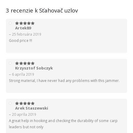
3 recenzie k
Sťahovač uzlov
Artek89
5
z 5
–
25 februára 2019
Good price !!!
Krzysztof Sobczyk
5
z 5
–
6 apríla 2019
Strong material, I have never had any problems with this jammer.
Arek Staszewski
5
z 5
–
20 apríla 2019
A great help in hooking and checking the durability of some carp
leaders but not only