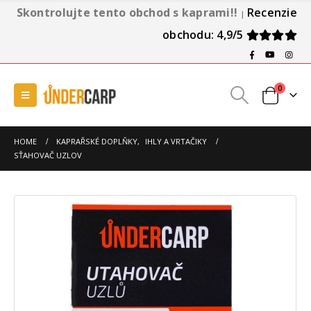
Skontrolujte tento obchod s kaprami!!
Recenzie
|
obchodu: 4,9/5
0
HOME
KAPRAŘSKÉ DOPLŇKY
,
IHLY A VRTAČIKY
SŤAHOVAČ UZLOV